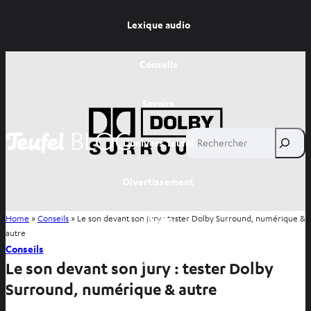
Lexique audio
Conseils
Savoirs
Rechercher
L’univers Teufel
Divertissement
Home
»
Conseils
»
Le son devant son jury : tester Dolby Surround, numérique &
Site FR
autre
Conseils
Site BE
Le son devant son jury : tester Dolby
Surround, numérique & autre