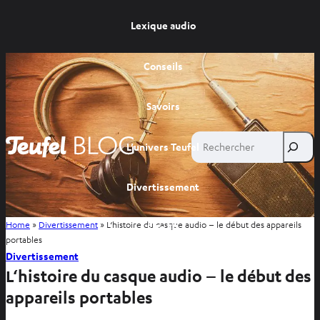
Lexique audio
Conseils
Savoirs
Rechercher
L’univers Teufel
Divertissement
Home
»
Divertissement
»
L‘histoire du casque audio – le début des appareils
Site FR
portables
Divertissement
Site BE
L‘histoire du casque audio – le début des
appareils portables