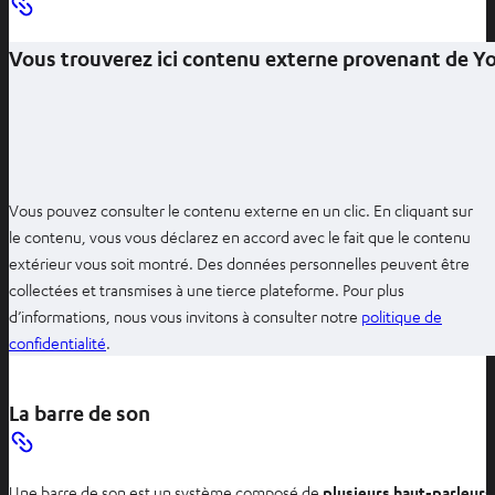
Vous trouverez ici contenu externe provenant de 
Vous pouvez consulter le contenu externe en un clic. En cliquant sur
le contenu, vous vous déclarez en accord avec le fait que le contenu
extérieur vous soit montré. Des données personnelles peuvent être
collectées et transmises à une tierce plateforme. Pour plus
d’informations, nous vous invitons à consulter notre
politique de
O
confidentialité
.
u
v
La barre de son
r
i
r
Une barre de son est un système composé de
plusieurs haut-parleurs 