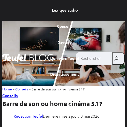
Lexique audio
Conseils
Savoirs
Rechercher
L’univers Teufel
Divertissement
Home
»
Conseils
»
Barre de son ou home cinéma 5.1 ?
Site FR
Conseils
Barre de son ou home cinéma 5.1 ?
Site BE
Rédaction Teufel
Dernière mise à jour:
18 mai 2026