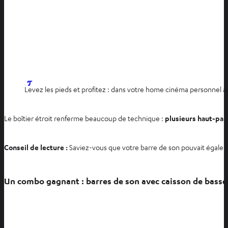
O
Levez les pieds et profitez : dans votre home cinéma personnel a
u
v
Le boîtier étroit renferme beaucoup de technique :
plusieurs haut-parl
r
i
r
Conseil de lecture :
Saviez-vous que votre barre de son pouvait égale
d
a
Un combo gagnant : barres de son avec caisson de basse
n
s
u
n