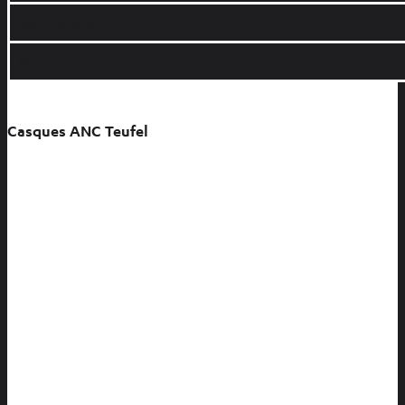
Mode transparence
Mode de transparence adaptable
Casques ANC Teufel