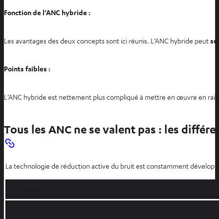
Fonction de l’ANC hybride :
Les avantages des deux concepts sont ici réunis. L’ANC hybride peut
su
Points faibles :
L’ANC hybride est nettement plus compliqué à mettre en œuvre en rais
Tous les ANC ne se valent pas : les différ
La technologie de réduction active du bruit est constamment développée 
ANC adaptative
ANC réglable