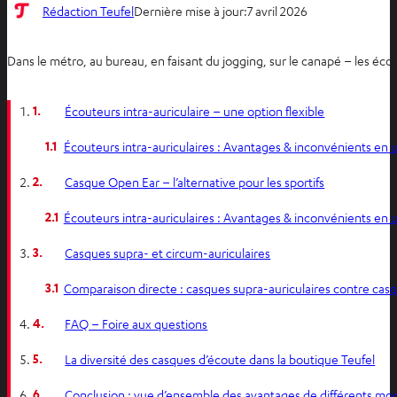
Rédaction Teufel
Dernière mise à jour:
7 avril 2026
Dans le métro, au bureau, en faisant du jogging, sur le canapé – les éco
1.
Écouteurs intra-auriculaire – une option flexible
1.1
Écouteurs intra-auriculaires : Avantages & inconvénients en 
2.
Casque Open Ear – l’alternative pour les sportifs
2.1
Écouteurs intra-auriculaires : Avantages & inconvénients en 
3.
Casques supra- et circum-auriculaires
3.1
Comparaison directe : casques supra-auriculaires contre casq
4.
FAQ – Foire aux questions
5.
La diversité des casques d’écoute dans la boutique Teufel
6.
Conclusion : vue d’ensemble des avantages de différents mo