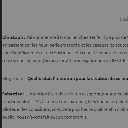
Chr
Christoph :
J’ai commencé à travailler chez Teufel il y a plus de
en passant par les haut-parleurs stéréo et les casques de tout
afin d’améliorer les caractéristiques et la qualité sonore de no
rôle de conseiller et j’ai mis à profit mon expérience du REAL B
Blog Teufel :
Quelle était l’intention pour la création de ce m
Sebastian :
L’intention était de créer un casque supra-auricul
fonctionnalités : ANC, mode transparence, très bonne intelligibi
pilotes et les coussinets, sont de la plus haute qualité afin d
public, nous n’avons fait aucun compromis.