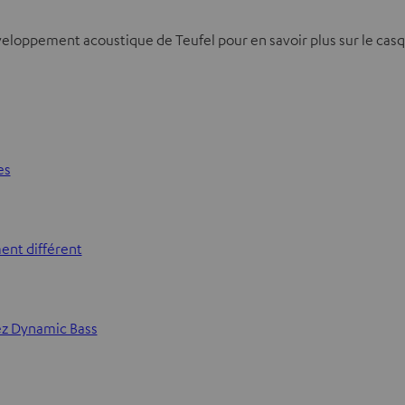
veloppement acoustique de Teufel pour en savoir plus sur le ca
es
nt différent
hez Dynamic Bass