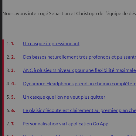
Nous avons interrogé Sebastian et Christoph de l’équipe de dé
1.
Un casque impressionnant
2.
Des basses naturellement très profondes et puissant
3.
ANC à plusieurs niveaux pour une flexibilité maximale
4.
Dynamore Headphones prend un chemin complèteme
5.
Un casque que l’on ne veut plus quitter
6.
Le plaisir d’écoute est clairement au premier plan c
7.
Personnalisation via l’application Go App