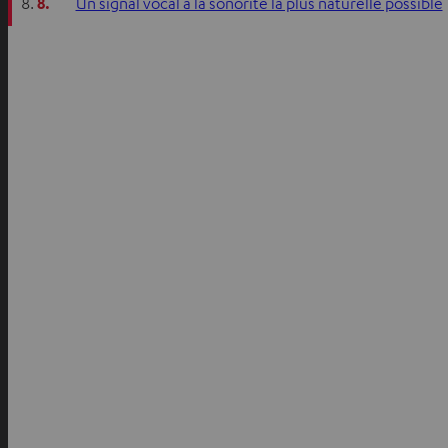
8.
Un signal vocal à la sonorité la plus naturelle possible