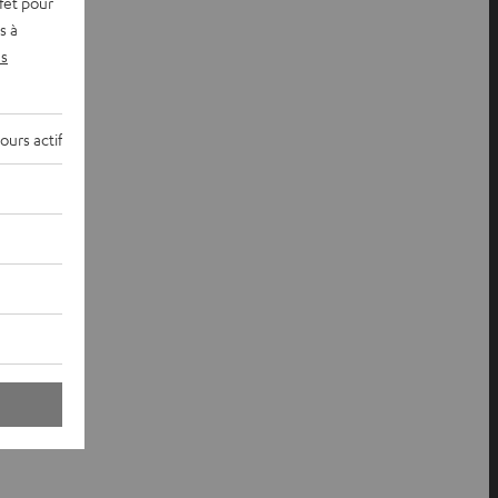
fet pour
s à
s
ours actif