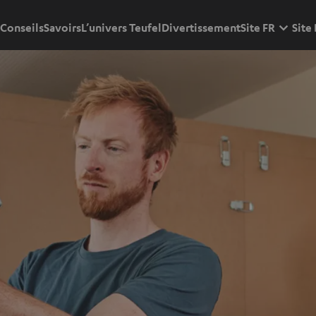
Conseils
Savoirs
L’univers Teufel
Divertissement
Site FR
Site