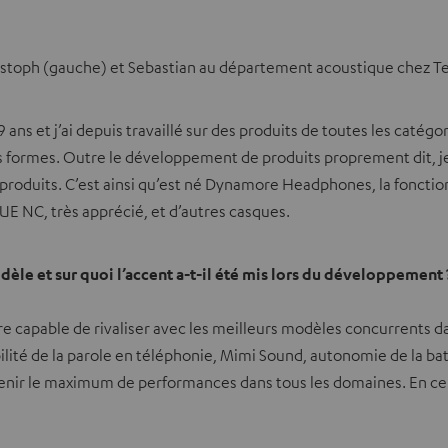
istoph (gauche) et Sebastian au département acoustique chez Te
 9 ans et j’ai depuis travaillé sur des produits de toutes les cat
es formes. Outre le développement de produits proprement dit, j
s produits. C’est ainsi qu’est né Dynamore Headphones, la fonctio
LUE NC, très apprécié, et d’autres casques.
odèle et sur quoi l’accent a-t-il été mis lors du développement 
aire capable de rivaliser avec les meilleurs modèles concurrent
lité de la parole en téléphonie, Mimi Sound, autonomie de la batt
’obtenir le maximum de performances dans tous les domaines. En c