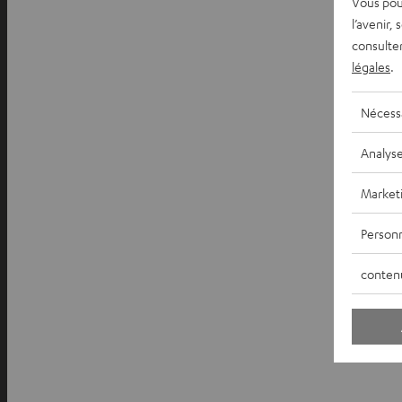
Vous pou
l’avenir,
consulte
légales
.
Nécess
Analys
Market
Personn
conten