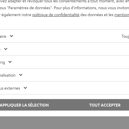
vez adapter et révoquer tous les consentements à tout moment, avec ef
v
 sous "Paramètres de données". Pour plus d'informations, nous vous inviton
e
r également notre
politique de confidentialité
des données et les
mention
l
o
aire
Touj
n
g
e
l
e
ing
t
alisation
us externes
APPLIQUER LA SÉLECTION
TOUT ACCEPTER