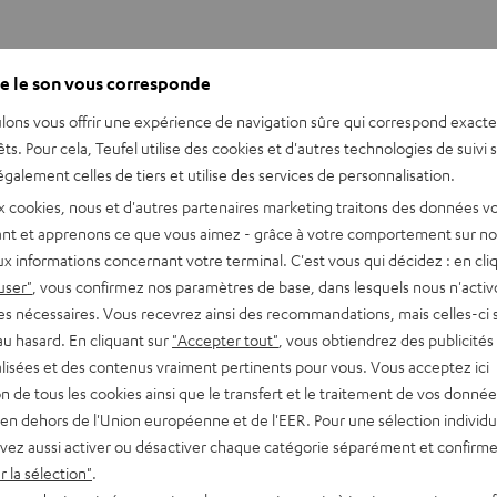
O
REAL BLUE PRO
e le son vous corresponde
u
lons vous offrir une expérience de navigation sûre qui correspond exact
v
êts. Pour cela, Teufel utilise des cookies et d'autres technologies de suivi 
r
galement celles de tiers et utilise des services de personnalisation.
i
x cookies, nous et d'autres partenaires marketing traitons des données v
r
nt et apprenons ce que vous aimez - grâce à votre comportement sur not
d
x informations concernant votre terminal. C'est vous qui décidez : en cli
er brièvement à nos lecteurs, ainsi que votre rôle dans la créat
a
user"
, vous confirmez nos paramètres de base, dans lesquels nous n'acti
n
es nécessaires. Vous recevrez ainsi des recommandations, mais celles-ci 
s
au hasard. En cliquant sur
"Accepter tout"
, vous obtiendrez des publicités
puis près de cinq ans. Mes tâches principales se situent dans le
lisées et des contenus vraiment pertinents pour vous. Vous acceptez ici
u
rôle actif du bruit (ANC), l’intelligibilité de la parole lors des a
tion de tous les cookies ainsi que le transfert et le traitement de vos donné
n
cement et à la conception des ouvertures de microphone, nous a
en dehors de l'Union européenne et de l'EER. Pour une sélection individu
n
des appels téléphoniques jusqu’à ce que nous soyons satisfaits.
vez aussi activer ou désactiver chaque catégorie séparément et confirme
o
 la sélection"
.
u