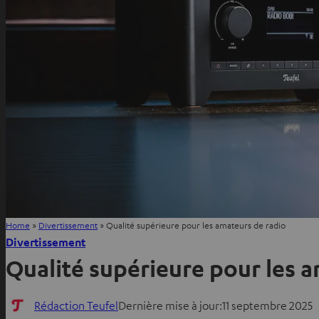
Home
»
Divertissement
»
Qualité supérieure pour les amateurs de radio
Divertissement
Qualité supérieure pour les 
Rédaction Teufel
Dernière mise à jour:
11 septembre 2025