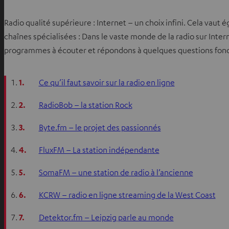
Radio qualité supérieure : Internet – un choix infini. Cela vaut
chaînes spécialisées : Dans le vaste monde de la radio sur Intern
programmes à écouter et répondons à quelques questions fonda
1.
Ce qu’il faut savoir sur la radio en ligne
2.
RadioBob – la station Rock
3.
Byte.fm – le projet des passionnés
4.
FluxFM – La station indépendante
5.
SomaFM – une station de radio à l’ancienne
6.
KCRW – radio en ligne streaming de la West Coast
7.
Detektor.fm – Leipzig parle au monde