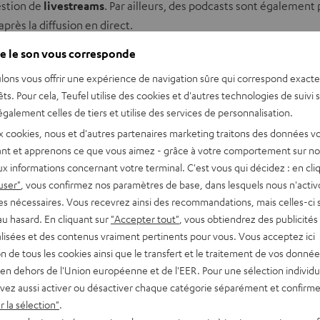
estion de
livestreams
. Par ailleurs, des podcasts sont également p
rès la diffusion en direct.
e le son vous corresponde
?
lons vous offrir une expérience de navigation sûre qui correspond exact
ût élevé. En comparaison, créer sa propre radio sur Internet est un
êts. Pour cela, Teufel utilise des cookies et d'autres technologies de suivi 
ur, comme pour un site web. Pour pouvoir réellement diffuser en di
galement celles de tiers et utilise des services de personnalisation.
ouvoir l’écouter. Sur le web, il existe des serveurs de streaming g
x cookies, nous et d'autres partenaires marketing traitons des données v
nt et apprenons ce que vous aimez - grâce à votre comportement sur not
x informations concernant votre terminal. C'est vous qui décidez : en cli
user"
, vous confirmez nos paramètres de base, dans lesquels nous n'acti
es nécessaires. Vous recevrez ainsi des recommandations, mais celles-ci 
à celle des autres publics du réseau. Ce ne sont pas seulement l
au hasard. En cliquant sur
"Accepter tout"
, vous obtiendrez des publicités
s privés. Depuis 2015, le nombre d’offres de radios en ligne en All
lisées et des contenus vraiment pertinents pour vous. Vous acceptez ici
e connaît pas de frontières nationales, chaque utilisateur peut 
tion de tous les cookies ainsi que le transfert et le traitement de vos donné
en dehors de l'Union européenne et de l'EER. Pour une sélection individu
vez aussi activer ou désactiver chaque catégorie séparément et confirme
 la sélection"
.
et doit généralement s’occuper des licences, sous peine de recevo