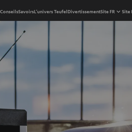
Conseils
Savoirs
L’univers Teufel
Divertissement
Site FR
Site