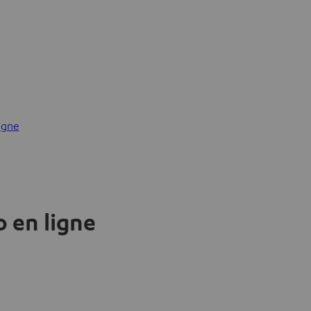
igne
io en ligne