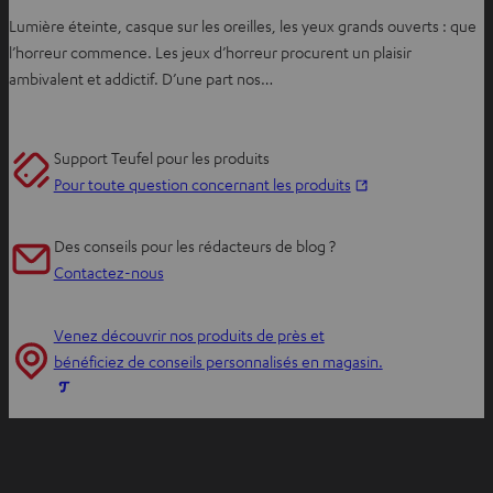
Lumière éteinte, casque sur les oreilles, les yeux grands ouverts : que
l’horreur commence. Les jeux d’horreur procurent un plaisir
ambivalent et addictif. D’une part nos…
Support Teufel pour les produits
O
Pour toute question concernant les produits
u
v
Des conseils pour les rédacteurs de blog ?
r
Contactez-nous
i
r
Venez découvrir nos produits de près et
d
bénéficiez de conseils personnalisés en magasin.
a
O
n
u
s
v
u
r
n
i