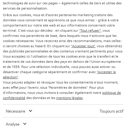
t
technologies de suivi sur ces pages – également celles de tiers et utilise des
En direct du fabricant
i
services de personnalisation.
7 boutiques Teufel
r
Grâce aux cookies, nous et d'autres partenaires marketing traitons des
données vous concernant et apprenons ce que vous aimez - grâce à votre
d
Lexique audio
comportement sur notre site web et aux informations concernant votre
a
terminal. C'est vous qui décidez : en cliquant sur
"Tout refuser"
, vous
Conseils
n
confirmez nos paramètres de base, dans lesquels nous n'activons que les
Connaissances
cookies nécessaires. Vous recevrez ainsi des recommandations, mais celles-
s
L’univers Teufel
ci seront choisies au hasard. En cliquant sur
"Accepter tout"
, vous obtiendrez
u
des publicités personnalisées et des contenus vraiment pertinents pour vous.
Divertissement
n
Vous acceptez ici l'utilisation de tous les cookies ainsi que le transfert et le
Boutique FR
traitement de vos données dans des pays en dehors de l'Union européenne
n
Boutique BE
et de l'EER. Pour une sélection individuelle, vous pouvez aussi activer ou
o
désactiver chaque catégorie séparément et confirmer avec
"Accepter la
Contact
u
sélection"
.
Newsletter
Vous pouvez adapter et révoquer tous les consentements à tout moment,
v
Savoir-vivre
avec effet pour l’avenir, sous "Paramètres de données". Pour plus
e
d'informations, nous vous invitons à consulter également notre
politique de
Paramètres de confidentialité
l
confidentialité
des données et les
mentions légales
.
Politique de confidentialité
o
Mentions légales
n
Nécessaire
Toujours actif
Deutsch
g
English
Analyse
l
Français