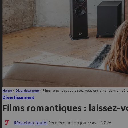
Home
»
Divertissement
»
Films romantiques : laissez-vous entrainer dans un dé
Divertissement
Films romantiques : laissez-
Rédaction Teufel
Dernière mise à jour:
7 avril 2026