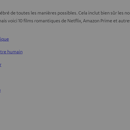
élébré de toutes les manières possibles. Cela inclut bien sûr le
e, mais voici 10 films romantiques de Netflix, Amazon Prime et au
sique
’être humain
r
e