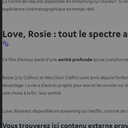
La Forme de l’eau
est disponible en streaming sur Disney+. Si 
g
expérience cinématographique en temps réel.
l
e
t
Love, Rosie : tout le spectre a
Ce film d’amour parle d’une
amitié profonde
qui se transforme
Rosie (Lily Collins) et Alex (Sam Claflin) sont amis depuis l’enfa
davantage. La vie a d’autres projets pour eux et les envoie sur 
une chose à la fin : leur amitié.
Love, Rosie
est disponible en streaming sur Netflix, comme de 
Vous trouverez ici contenu externe pr