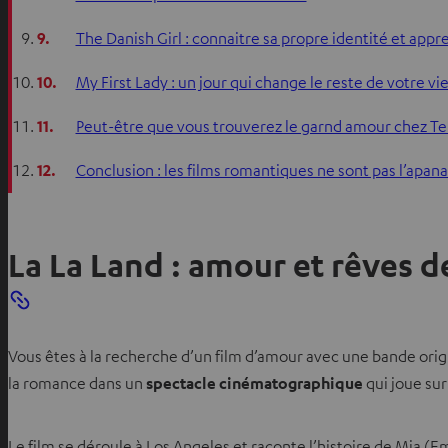
9.
The Danish Girl : connaitre sa propre identité et app
10.
My First Lady : un jour qui change le reste de votre vi
11.
Peut-être que vous trouverez le garnd amour chez Te
12.
Conclusion : les films romantiques ne sont pas l’apana
La La Land : amour et rêves d
Vous êtes à la recherche d’un film d’amour avec une bande origi
la romance dans un
spectacle cinématographique
qui joue sur
Le film se déroule à Los Angeles et raconte l’histoire de Mia (E