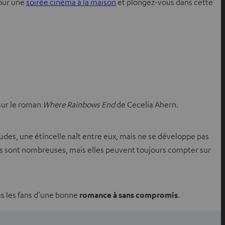
pour une
soirée cinéma à la maison
et plongez-vous dans cette
sur le roman
Where Rainbows End
de Cecelia Ahern.
’études, une étincelle naît entre eux, mais ne se développe pas
es sont nombreuses, mais elles peuvent toujours compter sur
us les fans d’une bonne
romance à sans compromis
.