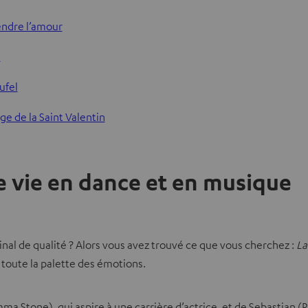
rendre l’amour
e
ufel
ge de la Saint Valentin
e vie en dance et en musique
nal de qualité ? Alors vous avez trouvé ce que vous cherchez :
La
 toute la palette des émotions.
mma Stone), qui aspire à une carrière d’actrice, et de Sebastian 