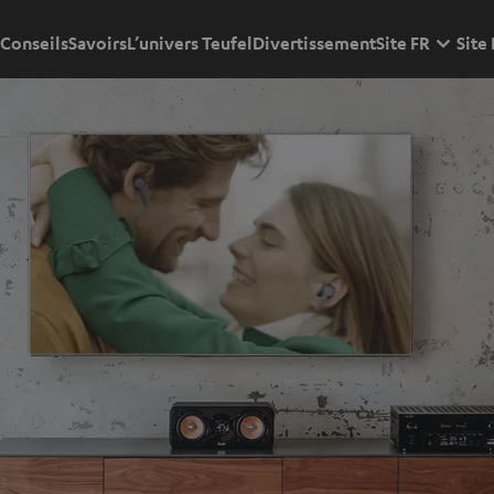
Conseils
Savoirs
L’univers Teufel
Divertissement
Site FR
Site