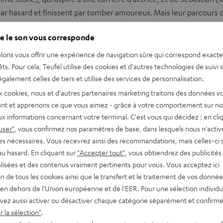
ois par hasard et finissent par tomber amoureux. Mais leur parcours
e le son vous corresponde
x personnes, mais aussi l’amour de ses propres espoirs, de ses r
lons vous offrir une expérience de navigation sûre qui correspond exact
êts. Pour cela, Teufel utilise des cookies et d'autres technologies de suivi 
galement celles de tiers et utilise des services de personnalisation.
ovenant de YouTube
x cookies, nous et d'autres partenaires marketing traitons des données v
nt et apprenons ce que vous aimez - grâce à votre comportement sur not
ACCEPTER UNE SEULE FOIS ET AFFICHER
x informations concernant votre terminal. C'est vous qui décidez : en cli
user"
, vous confirmez nos paramètres de base, dans lesquels nous n'acti
s afficher le contenu externe ? Activez cette option dans les paramètres de confide
es nécessaires. Vous recevrez ainsi des recommandations, mais celles-ci 
au hasard. En cliquant sur
"Accepter tout"
, vous obtiendrez des publicités
lisées et des contenus vraiment pertinents pour vous. Vous acceptez ici
tion de tous les cookies ainsi que le transfert et le traitement de vos donné
en dehors de l'Union européenne et de l'EER. Pour une sélection individu
vez aussi activer ou désactiver chaque catégorie séparément et confirme
 la sélection"
.