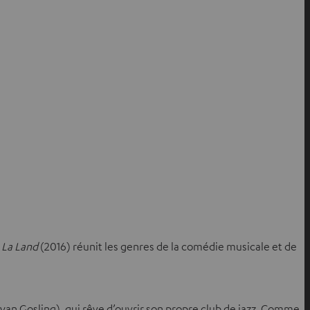
 La Land
(2016) réunit les genres de la comédie musicale et de
(Ryan Gosling), qui rêve d’ouvrir son propre club de jazz. Comme