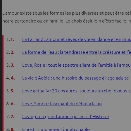
L’amour existe sous les formes les plus diverses et peut être c
notre partenaire ou en famille. Le choix était loin d’être facil
1.
La La Land : amour et rêves de vie en dance et en mu
2.
La forme de l’eau : la tendresse entre la créature et l
3.
Love, Rosie : tout le spectre allant de l’amitié à l’amou
4.
La vie d’Adèle : une histoire du passage à l’age adulte
5.
Love actually : 20 ans après, toujours un chef d’oeuvr
6.
Love, Simon : fascinant du début à la fin
7.
Loving : un grand amour qui écrit l’Histoire
8.
Ghost : simplement indétrônable