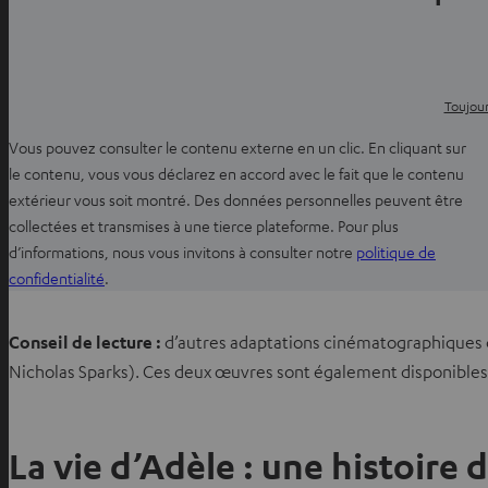
Toujour
Vous pouvez consulter le contenu externe en un clic. En cliquant sur
le contenu, vous vous déclarez en accord avec le fait que le contenu
extérieur vous soit montré. Des données personnelles peuvent être
collectées et transmises à une tierce plateforme. Pour plus
d’informations, nous vous invitons à consulter notre
politique de
O
confidentialité
.
u
v
Conseil de lecture :
d’autres adaptations cinématographiques
r
Nicholas Sparks). Ces deux œuvres sont également disponibles
i
r
d
La vie d’Adèle : une histoire 
a
n