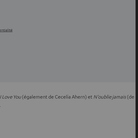
ntialité
: I Love You
(également de Cecelia Ahern) et
N’oublie jamais
(de
.