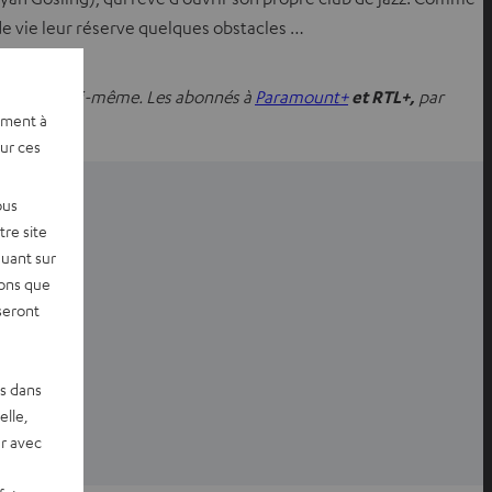
 de vie leur réserve quelques obstacles …
êves et de soi-même. Les abonnés à
Paramount+
et RTL+,
par
ement à
sur ces
ous
re site
quant sur
vons que
ntialité
seront
es dans
elle,
r avec