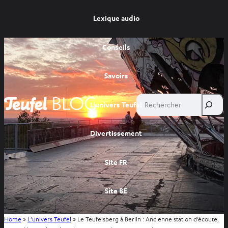
Lexique audio
Conseils
Savoirs
Rechercher
L’univers Teufel
Divertissement
Site FR
Site BE
Home
»
L’univers Teufel
»
Le Teufelsberg à Berlin : Ancienne station d’écoute,