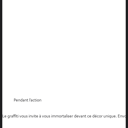
e
l
o
n
g
l
e
t
Pendant l’action
Le graffiti vous invite à vous immortaliser devant ce décor unique. Env