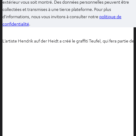
extérieur vous soit montré. Des données personnelles peuvent être
collectées et transmises à une tierce plateforme. Pour plus
d’informations, nous vous invitons à consulter notre
politique de
O
confidentialité
.
u
v
L’artiste Hendrik auf der Heidt a créé le graffiti Teufel, qui fera partie 
r
i
r
d
a
n
s
u
n
n
o
u
v