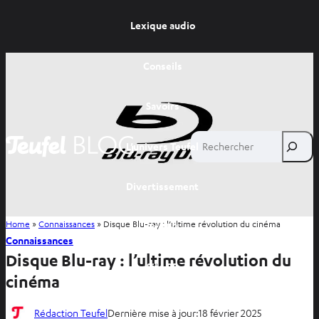
Lexique audio
Conseils
Savoirs
Rechercher
L’univers Teufel
Divertissement
Home
»
Connaissances
»
Disque Blu-ray : l’ultime révolution du cinéma
Site FR
Connaissances
Disque Blu-ray : l’ultime révolution du
Site BE
cinéma
Rédaction Teufel
Dernière mise à jour:
18 février 2025