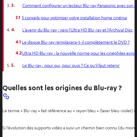
3.
Comment configurer un lecteur Blu-ray Panasonic avec son
3.1
5 conseils pour optimiser votre installation home cinéma
4.
L’avenir du Blu-ray : vers l’Ultra HD Blu-ray et l’Archival Disc
4.1
Le disque Blu-ray remplacera-t-il complètement le DVD ?
4.2
Ultra HD Blu-ray : la nouvelle norme pour les cinéphiles exig
5.
Le Blu-ray : pour qui, pour quoi ? Ce qu’il faut retenir
Quelles sont les origines du Blu-ray ?
Le terme « Blu-ray » fait référence au « rayon bleu » (laser bleu-violet) uti
Si l’évolution des supports vidéo a suivi un chemin bien connu (du moins 