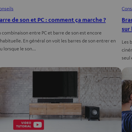
onseils
Cons
arre de son et PC : comment ça marche ?
Bran
sur 
a combinaison entre PC et barre de son est encore
nhabituelle. En général on voit les barres de son entrer en
Les 
eu lorsque le son…
ciné
seul