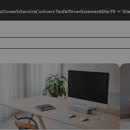
o
Conseils
Savoirs
L’univers Teufel
Divertissement
Site FR
Sit
e