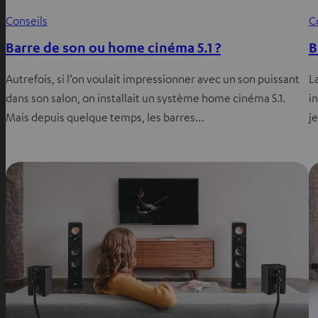
Conseils
C
Barre de son ou home cinéma 5.1 ?
B
Autrefois, si l’on voulait impressionner avec un son puissant
L
dans son salon, on installait un système home cinéma 5.1.
i
Mais depuis quelque temps, les barres…
j