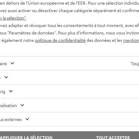
en dehors de l'Union européenne et de l'EER. Pour une sélection individu
vez aussi activer ou désactiver chaque catégorie séparément et confirme
ivertissement
 la sélection"
.
vez adapter et révoquer tous les consentements à tout moment, avec ef
es Simpson : Ces stars de la musique qui sont
Cons
 sous "Paramètres de données". Pour plus d'informations, nous vous inviton
éjà apparues dans la série culte
r également notre
politique de confidentialité
des données et les
mention
Ens
es Simpson ne sont pas seulement une série animée, c’est
les 
n phénomène de la culture pop qui fascine les spectateurs
aire
Touj
u monde entier depuis plus…
« Hi
sont
e
l’aud
ing
onnaissances
endances : les innovations qui bousculent le
alisation
onde de l’audio
us externes
dio 3D, son haptique et intelligence artificielle : parcourez
es nouveautés audio les plus innovantes et changez votre
APPLIQUER LA SÉLECTION
TOUT ACCEPTER