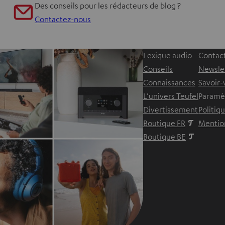
Des conseils pour les rédacteurs de blog ?
Contactez-nous
Lexique audio
Contac
Conseils
Newsle
Connaissances
Savoir-
L’univers Teufel
Paramèt
Divertissement
Politiq
Boutique FR
Mention
Boutique BE