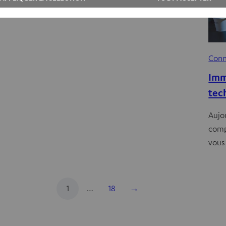
açon d’écouter.
Conn
Imm
tec
Aujo
comp
vous 
1
…
18
→