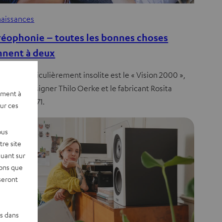
aissances
réophonie – toutes les bonnes choses
nnent à deux
dèle particulièrement insolite est le « Vision 2000 »,
 par le designer Thilo Oerke et le fabricant Rosita
ement à
öbel en 1971.
sur ces
ous
re site
quant sur
vons que
seront
es dans