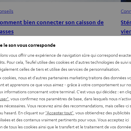
onseils
Conn
omment bien connecter son caisson de
Sté
asses
vie
ans les home cinéma conventionnels comme pour la
Un mo
e le son vous corresponde
lupart des barres de son, le caisson de basses est souvent
conçu
lons vous offrir une expérience de navigation sûre qui correspond exact
esponsables des graves. Contrairement aux enceintes…
Tonm
êts. Pour cela, Teufel utilise des cookies et d'autres technologies de suivi 
galement celles de tiers et utilise des services de personnalisation.
x cookies, nous et d'autres partenaires marketing traitons des données v
nt et apprenons ce que vous aimez - grâce à votre comportement sur not
x informations concernant votre terminal. C'est vous qui décidez : en cli
user"
, vous confirmez nos paramètres de base, dans lesquels nous n'acti
es nécessaires. Vous recevrez ainsi des recommandations, mais celles-ci 
au hasard. En cliquant sur
"Accepter tout"
, vous obtiendrez des publicités
lisées et des contenus vraiment pertinents pour vous. Vous acceptez ici
tion de tous les cookies ainsi que le transfert et le traitement de vos donné