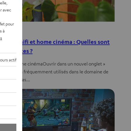
elle,
r avec
fet pour
eils
s à
s
embles hifi et home cinéma : Quelles sont
différences ?
ours actif
-fi » et « home cinémaOuvrir dans un nouvel onglet »
 des termes fréquemment utilisés dans le domaine de
io. Il n’est pas…