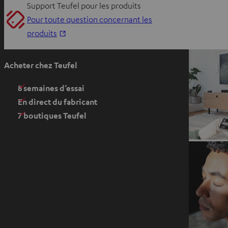
Support Teufel pour les produits
Pour toute question concernant les
O
produits
u
v
Acheter chez Teufel
r
i
8 semaines d’essai
r
En direct du fabricant
d
7 boutiques Teufel
a
n
s
u
n
n
o
u