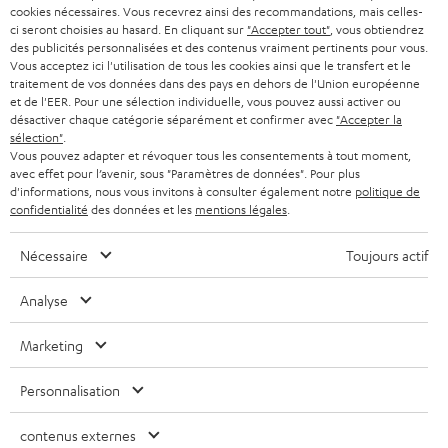
Contact
cookies nécessaires. Vous recevrez ainsi des recommandations, mais celles-
u
Newsletter
ci seront choisies au hasard. En cliquant sur
"Accepter tout"
, vous obtiendrez
v
des publicités personnalisées et des contenus vraiment pertinents pour vous.
Savoir-vivre
e
Vous acceptez ici l'utilisation de tous les cookies ainsi que le transfert et le
Paramètres de confidentialité
traitement de vos données dans des pays en dehors de l'Union européenne
l
Politique de confidentialité
et de l'EER. Pour une sélection individuelle, vous pouvez aussi activer ou
o
désactiver chaque catégorie séparément et confirmer avec
"Accepter la
Mentions légales
n
sélection"
.
Deutsch
Vous pouvez adapter et révoquer tous les consentements à tout moment,
g
avec effet pour l’avenir, sous "Paramètres de données". Pour plus
English
l
d'informations, nous vous invitons à consulter également notre
politique de
Français
e
confidentialité
des données et les
mentions légales
.
Nederlands
t
Polski
Nécessaire
Toujours actif
Español
Italiano
Analyse
Marketing
© Copyright 2011 – 2026 Teufel Lautsprech
YouTube
Facebook
Instagram
Personnalisation
Haut de page
contenus externes