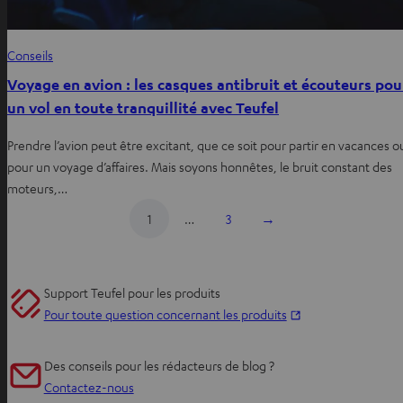
Conseils
Voyage en avion : les casques antibruit et écouteurs pou
un vol en toute tranquillité avec Teufel
Prendre l’avion peut être excitant, que ce soit pour partir en vacances o
pour un voyage d’affaires. Mais soyons honnêtes, le bruit constant des
moteurs,…
1
…
3
→
Support Teufel pour les produits
O
Pour toute question concernant les produits
u
v
Des conseils pour les rédacteurs de blog ?
r
Contactez-nous
i