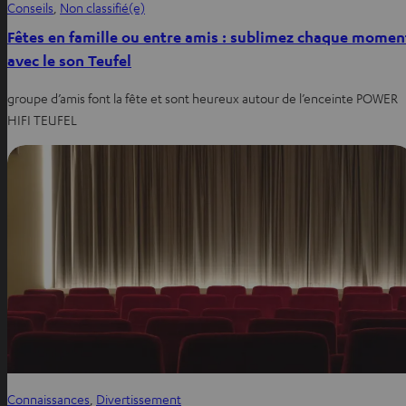
Conseils
, 
Non classifié(e)
Fêtes en famille ou entre amis : sublimez chaque momen
avec le son Teufel
groupe d’amis font la fête et sont heureux autour de l’enceinte POWER
HIFI TEUFEL
Connaissances
, 
Divertissement