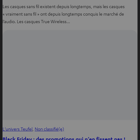
Les casques sans fil existent depuis longtemps, mais les casques
« vraiment sans fil » ont depuis longtemps conquis le marché de
l’audio. Les casques True Wireless…
L’univers Teufel
, 
Non classifié(e)
Black Friday : des promotions qui n’en fissent pas !