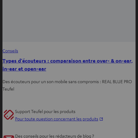
Conseils
Types d’écouteurs : comparaison entre over- & on-ear,
in-ear et open-ear
Des écouteurs pour un son mobile sans compromis : REAL BLUE PRO
Teufel
Support Teufel pour les produits
O
Pour toute question concernant les produits
u
v
Des conseils pour les rédacteurs de blog ?