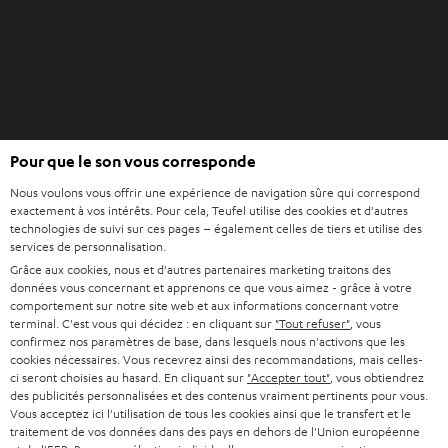
u
e
v
t
e
l
o
n
O
g
Pour que le son vous corresponde
Acheter chez Teufel
u
l
v
Nous voulons vous offrir une expérience de navigation sûre qui correspond
e
8 semaines d’essai
exactement à vos intérêts. Pour cela, Teufel utilise des cookies et d'autres
r
t
technologies de suivi sur ces pages – également celles de tiers et utilise des
En direct du fabricant
i
services de personnalisation.
7 boutiques Teufel
r
Grâce aux cookies, nous et d'autres partenaires marketing traitons des
données vous concernant et apprenons ce que vous aimez - grâce à votre
d
Lexique audio
comportement sur notre site web et aux informations concernant votre
a
terminal. C'est vous qui décidez : en cliquant sur
"Tout refuser"
, vous
Conseils
n
confirmez nos paramètres de base, dans lesquels nous n'activons que les
Connaissances
cookies nécessaires. Vous recevrez ainsi des recommandations, mais celles-
s
L’univers Teufel
ci seront choisies au hasard. En cliquant sur
"Accepter tout"
, vous obtiendrez
u
des publicités personnalisées et des contenus vraiment pertinents pour vous.
Divertissement
n
Vous acceptez ici l'utilisation de tous les cookies ainsi que le transfert et le
Boutique FR
traitement de vos données dans des pays en dehors de l'Union européenne
n
Boutique BE