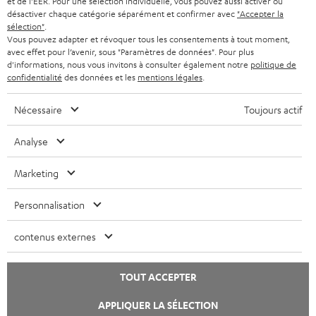
et de l'EER. Pour une sélection individuelle, vous pouvez aussi activer ou
o
désactiver chaque catégorie séparément et confirmer avec
"Accepter la
Contact
u
sélection"
.
Newsletter
Vous pouvez adapter et révoquer tous les consentements à tout moment,
v
Savoir-vivre
avec effet pour l’avenir, sous "Paramètres de données". Pour plus
e
d'informations, nous vous invitons à consulter également notre
politique de
Paramètres de confidentialité
l
confidentialité
des données et les
mentions légales
.
Politique de confidentialité
o
Mentions légales
n
Nécessaire
Toujours actif
Deutsch
g
English
Analyse
l
Français
e
Nederlands
Marketing
t
Polski
Español
Personnalisation
Italiano
contenus externes
© Copyright 2011 – 2026 Teufel Lautsprecher
YouTube
Facebook
Instagram
TOUT ACCEPTER
APPLIQUER LA SÉLECTION
Haut de page