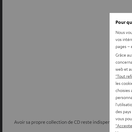
Pour qu
Nous vou
vos intér
pages – é
Grâce au
concerna
web et au
"Tout ref
les cooki
choisies 
personna
l'utilisa
des pays 
vous pou
Avoir sa propre collection de CD reste indispensable po
"Accepter