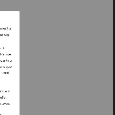
ement à
sur ces
ous
re site
quant sur
vons que
seront
es dans
elle,
r avec