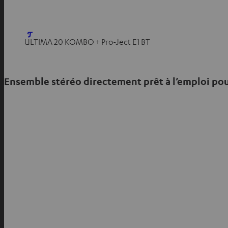
O
ULTIMA 20 KOMBO + Pro-Ject E1 BT
u
v
r
Ensemble stéréo directement prêt à l’emploi pou
i
r
d
a
n
s
u
n
n
o