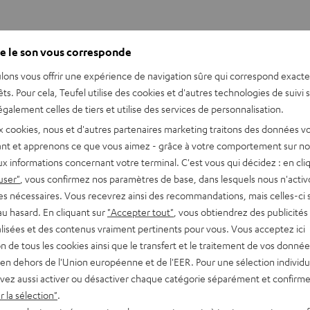
e le son vous corresponde
lons vous offrir une expérience de navigation sûre qui correspond exact
êts. Pour cela, Teufel utilise des cookies et d'autres technologies de suivi 
galement celles de tiers et utilise des services de personnalisation.
x cookies, nous et d'autres partenaires marketing traitons des données v
nt et apprenons ce que vous aimez - grâce à votre comportement sur not
x informations concernant votre terminal. C'est vous qui décidez : en cli
user"
, vous confirmez nos paramètres de base, dans lesquels nous n'acti
es nécessaires. Vous recevrez ainsi des recommandations, mais celles-ci 
au hasard. En cliquant sur
"Accepter tout"
, vous obtiendrez des publicités
lisées et des contenus vraiment pertinents pour vous. Vous acceptez ici
tion de tous les cookies ainsi que le transfert et le traitement de vos donné
en dehors de l'Union européenne et de l'EER. Pour une sélection individu
vez aussi activer ou désactiver chaque catégorie séparément et confirme
ur beaucoup de personnes.
 la sélection"
.