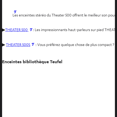
O
Les enceintes stéréo du Theater 500 offrent le meilleur son pour a
u
v
O
▶
THEATER 500
: Les impressionnants haut-parleurs sur pied THEAT
r
u
i
v
O
r
▶
THEATER 500S
: Vous préférez quelque chose de plus compact ? 
r
u
d
i
v
a
r
Enceintes bibliothèque Teufel
r
n
d
i
s
a
r
u
n
d
n
s
a
n
u
n
o
n
s
u
n
u
v
o
n
e