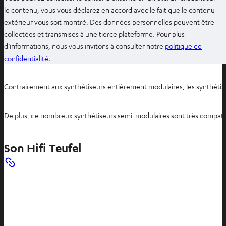
le contenu, vous vous déclarez en accord avec le fait que le contenu
extérieur vous soit montré. Des données personnelles peuvent être
collectées et transmises à une tierce plateforme. Pour plus
d’informations, nous vous invitons à consulter notre
politique de
O
confidentialité
.
u
v
Contrairement aux synthétiseurs entièrement modulaires, les synthétise
r
i
De plus, de nombreux synthétiseurs semi-modulaires sont très compatib
r
d
a
Son Hifi Teufel
n
s
u
n
n
o