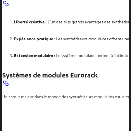
i
r
d
Liberté créative :
L’un des plus grands avantages des synthétiseu
a
n
Expérience pratique
: Les synthétiseurs modulaires offrent une
s
u
n
Extension modulaire :
Le système modulaire permet à l’utilisate
n
o
Systèmes de modules Eurorack
u
v
e
l
Un acteur majeur dans le monde des synthétiseurs modulaires est le for
o
n
g
l
e