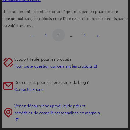
Un craquement discret par-ci, un léger bruit par-là : pour certains
consommateurs, les déficits dus à l’âge dans les enregistrements audio
ou vidéo ont un…
←
1
2
…
7
→
Support Teufel pour les produits
O
Pour toute question concernant les produits
u
v
Des conseils pour les rédacteurs de blog ?
r
Contactez-nous
i
r
Venez découvrir nos produits de près et
d
bénéficiez de conseils personnalisés en magasin.
a
O
n
u
s