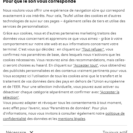
Pour que le son vous corresponde
Acheter chez Teufel
u
l
Nous voulons vous offrir une expérience de navigation sûre qui correspond
v
e
8 semaines d’essai
exactement à vos intérêts. Pour cela, Teufel utilise des cookies et d'autres
r
t
technologies de suivi sur ces pages – également celles de tiers et utilise des
En direct du fabricant
i
services de personnalisation.
7 boutiques Teufel
r
Grâce aux cookies, nous et d'autres partenaires marketing traitons des
données vous concernant et apprenons ce que vous aimez - grâce à votre
d
Lexique audio
comportement sur notre site web et aux informations concernant votre
a
terminal. C'est vous qui décidez : en cliquant sur
"Tout refuser"
, vous
Conseils
n
confirmez nos paramètres de base, dans lesquels nous n'activons que les
Connaissances
cookies nécessaires. Vous recevrez ainsi des recommandations, mais celles-
s
L’univers Teufel
ci seront choisies au hasard. En cliquant sur
"Accepter tout"
, vous obtiendrez
u
des publicités personnalisées et des contenus vraiment pertinents pour vous.
Divertissement
n
Vous acceptez ici l'utilisation de tous les cookies ainsi que le transfert et le
Boutique FR
traitement de vos données dans des pays en dehors de l'Union européenne
n
Boutique BE
et de l'EER. Pour une sélection individuelle, vous pouvez aussi activer ou
o
désactiver chaque catégorie séparément et confirmer avec
"Accepter la
Contact
u
sélection"
.
Newsletter
Vous pouvez adapter et révoquer tous les consentements à tout moment,
v
Savoir-vivre
avec effet pour l’avenir, sous "Paramètres de données". Pour plus
e
d'informations, nous vous invitons à consulter également notre
politique de
Paramètres de confidentialité
l
confidentialité
des données et les
mentions légales
.
Politique de confidentialité
o
Mentions légales
n
Nécessaire
Toujours actif