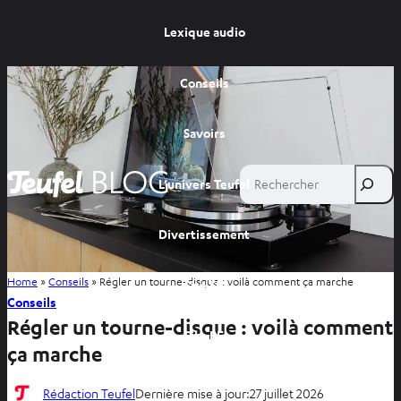
Lexique audio
Conseils
Savoirs
Rechercher
L’univers Teufel
Divertissement
Home
»
Conseils
»
Régler un tourne-disque : voilà comment ça marche
Site FR
Conseils
Régler un tourne-disque : voilà comment
Site BE
ça marche
Rédaction Teufel
Dernière mise à jour:
27 juillet 2026