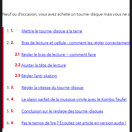
Neuf ou d’occasion, vous avez acheté un tourne-disque mais vous ne sav
1.
Mettre le tourne-disque à la terre
2.
Bras de lecture et cellule : comment les régler correctement
2.1
Régler le bras de lecture – comment faire
2.2
Ajuster la tête de lecture
2.3
Régler l’anti-skating
3.
Régler la vitesse du tourne-disque
4.
Le plaisir parfait de la musique vinyle avec le Kombo Teufel
5.
Conclusion sur le réglage des tourne-disques
6.
Pas le temps de lire ? Écoutez cet article en version audio !