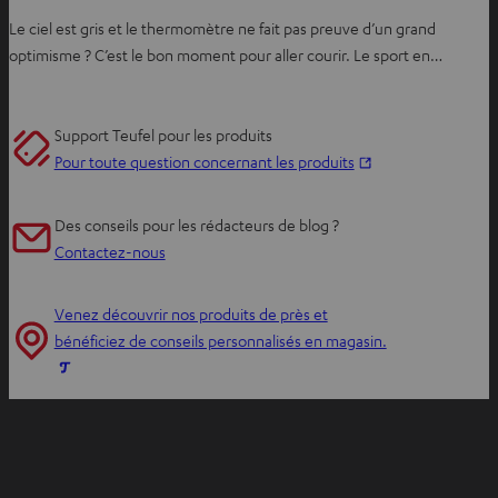
Le ciel est gris et le thermomètre ne fait pas preuve d’un grand
optimisme ? C’est le bon moment pour aller courir. Le sport en…
Support Teufel pour les produits
O
Pour toute question concernant les produits
u
v
Des conseils pour les rédacteurs de blog ?
r
Contactez-nous
i
r
Venez découvrir nos produits de près et
d
bénéficiez de conseils personnalisés en magasin.
a
O
n
u
s
v
u
r
n
i
n