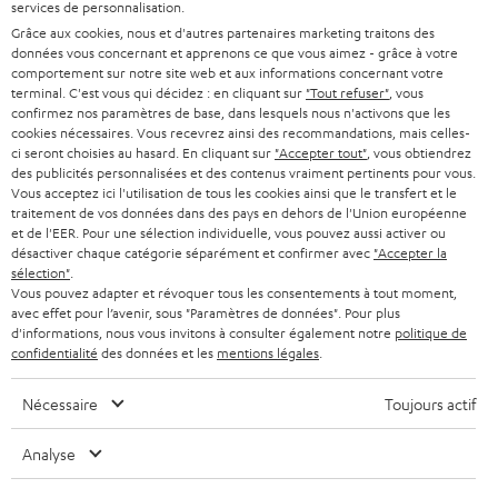
i
services de personnalisation.
7 boutiques Teufel
r
Grâce aux cookies, nous et d'autres partenaires marketing traitons des
données vous concernant et apprenons ce que vous aimez - grâce à votre
d
Lexique audio
comportement sur notre site web et aux informations concernant votre
a
terminal. C'est vous qui décidez : en cliquant sur
"Tout refuser"
, vous
Conseils
n
confirmez nos paramètres de base, dans lesquels nous n'activons que les
Connaissances
cookies nécessaires. Vous recevrez ainsi des recommandations, mais celles-
s
L’univers Teufel
ci seront choisies au hasard. En cliquant sur
"Accepter tout"
, vous obtiendrez
u
des publicités personnalisées et des contenus vraiment pertinents pour vous.
Divertissement
n
Vous acceptez ici l'utilisation de tous les cookies ainsi que le transfert et le
Boutique FR
traitement de vos données dans des pays en dehors de l'Union européenne
n
Boutique BE
et de l'EER. Pour une sélection individuelle, vous pouvez aussi activer ou
o
désactiver chaque catégorie séparément et confirmer avec
"Accepter la
Contact
u
sélection"
.
Newsletter
Vous pouvez adapter et révoquer tous les consentements à tout moment,
v
Savoir-vivre
avec effet pour l’avenir, sous "Paramètres de données". Pour plus
e
d'informations, nous vous invitons à consulter également notre
politique de
Paramètres de confidentialité
l
confidentialité
des données et les
mentions légales
.
Politique de confidentialité
o
Mentions légales
n
Nécessaire
Toujours actif
Deutsch
g
English
Analyse
l
Français
e