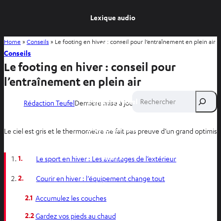
Lexique audio
Home
»
Conseils
»
Le footing en hiver : conseil pour l’entraînement en plein air
Conseils
Conseils
Le footing en hiver : conseil pour
Savoirs
l’entraînement en plein air
Rechercher
L’univers Teufel
Rédaction Teufel
Dernière mise à jour:
22 janvier 2026
Divertissement
Le ciel est gris et le thermomètre ne fait pas preuve d’un grand optimism
Site FR
1.
Le sport en hiver : Les avantages de l’extérieur
2.
Courir en hiver : l‘équipement change tout
Site BE
2.1
Accumulez les couches
2.2
Gardez vos pieds au chaud