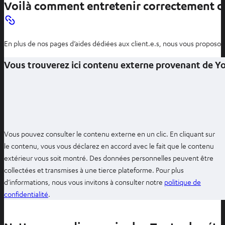
l
Voilà comment entretenir correctement des
o
n
g
En plus de nos pages d’aides dédiées aux client.e.s, nous vous proposons
l
Vous trouverez ici contenu externe provenant de 
e
t
Vous pouvez consulter le contenu externe en un clic. En cliquant sur
le contenu, vous vous déclarez en accord avec le fait que le contenu
extérieur vous soit montré. Des données personnelles peuvent être
collectées et transmises à une tierce plateforme. Pour plus
d’informations, nous vous invitons à consulter notre
politique de
O
confidentialité
.
u
v