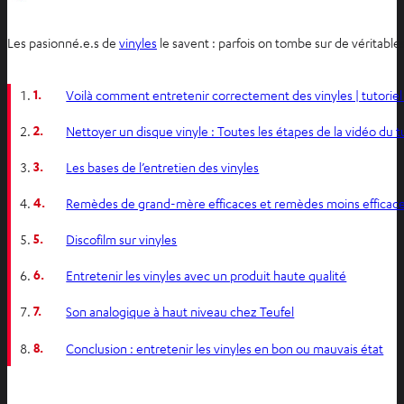
O
Les pasionné.e.s de
vinyles
le savent : parfois on tombe sur de véritabl
u
v
1.
Voilà comment entretenir correctement des vinyles | tutoriel
r
i
2.
Nettoyer un disque vinyle : Toutes les étapes de la vidéo du 
r
3.
Les bases de l’entretien des vinyles
d
a
4.
Remèdes de grand-mère efficaces et remèdes moins efficac
n
s
5.
Discofilm sur vinyles
u
6.
Entretenir les vinyles avec un produit haute qualité
n
n
7.
Son analogique à haut niveau chez Teufel
o
u
8.
Conclusion : entretenir les vinyles en bon ou mauvais état
v
e