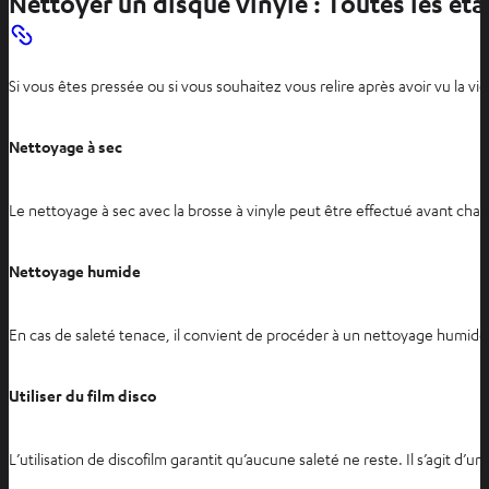
Nettoyer un disque vinyle : Toutes les éta
r
i
r
Si vous êtes pressée ou si vous souhaitez vous relire après avoir vu la 
d
a
n
Nettoyage à sec
s
u
Le nettoyage à sec avec la brosse à vinyle peut être effectué avant chaque
n
n
Nettoyage humide
o
u
v
En cas de saleté tenace, il convient de procéder à un nettoyage humide a
e
l
Utiliser du film disco
o
n
g
L’utilisation de discofilm garantit qu’aucune saleté ne reste. Il s’agit d’
l