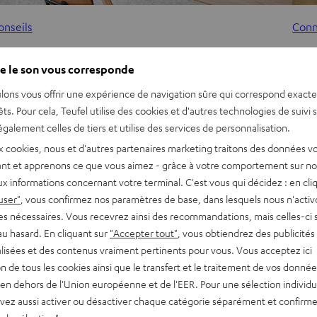
onseils
Conn
arre de son et PC : comment ça marche ?
L’au
e le son vous corresponde
son
a combinaison entre PC et barre de son est encore
lons vous offrir une expérience de navigation sûre qui correspond exact
nhabituelle. En général on voit les barres de son entrer en
Déco
êts. Pour cela, Teufel utilise des cookies et d'autres technologies de suivi 
eu lorsque le son…
qual
galement celles de tiers et utilise des services de personnalisation.
votr
x cookies, nous et d'autres partenaires marketing traitons des données v
nt et apprenons ce que vous aimez - grâce à votre comportement sur not
x informations concernant votre terminal. C'est vous qui décidez : en cli
user"
, vous confirmez nos paramètres de base, dans lesquels nous n'acti
es nécessaires. Vous recevrez ainsi des recommandations, mais celles-ci 
au hasard. En cliquant sur
"Accepter tout"
, vous obtiendrez des publicités
lisées et des contenus vraiment pertinents pour vous. Vous acceptez ici
tion de tous les cookies ainsi que le transfert et le traitement de vos donné
en dehors de l'Union européenne et de l'EER. Pour une sélection individu
vez aussi activer ou désactiver chaque catégorie séparément et confirme