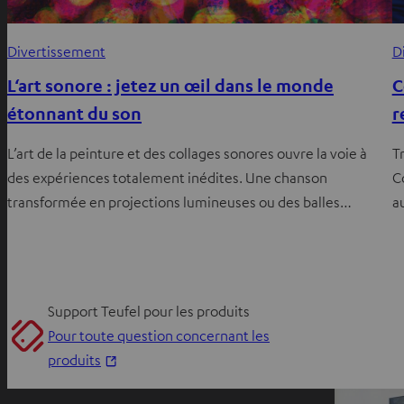
D
Divertissement
C
L‘art sonore : jetez un œil dans le monde
r
étonnant du son
T
L’art de la peinture et des collages sonores ouvre la voie à
C
des expériences totalement inédites. Une chanson
a
transformée en projections lumineuses ou des balles…
Support Teufel pour les produits
Pour toute question concernant les
O
produits
u