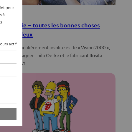
fet pour
aissances
s à
s
réophonie – toutes les bonnes choses
nnent à deux
ours actif
dèle particulièrement insolite est le « Vision 2000 »,
 par le designer Thilo Oerke et le fabricant Rosita
öbel en 1971.