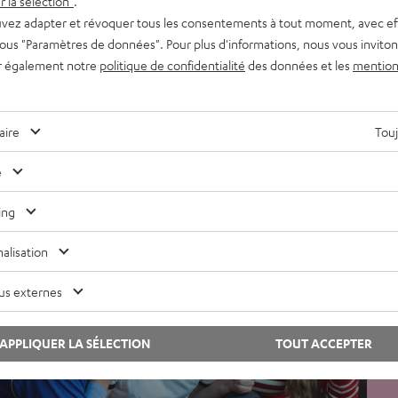
 la sélection"
.
vez adapter et révoquer tous les consentements à tout moment, avec ef
onseils
, 
Non classifié(e)
Conn
 sous "Paramètres de données". Pour plus d'informations, nous vous inviton
r également notre
politique de confidentialité
des données et les
mention
êtes en famille ou entre amis : sublimez
Sté
haque moment avec le son Teufel
vie
aire
Touj
roupe d’amis font la fête et sont heureux autour de
Un mo
’enceinte POWER HIFI TEUFEL
conçu
e
Tonm
ing
alisation
us externes
APPLIQUER LA SÉLECTION
TOUT ACCEPTER