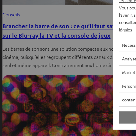
"Accepter
Vous pou
Conseils
C
l’avenir,
consulte
Brancher la barre de son : ce qu’il faut savoir
F
légales
.
sur le Blu-ray la TV et la console de jeux
c
Nécess
Les barres de son sont une solution compacte aux home
g
cinéma, puisqu’elles regroupent différents canaux dans un
l
Analys
seul et même appareil. Contrairement aux home cinéma…
Market
Personn
conten