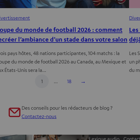
ivertissement
Dive
oupe du monde de football 2026 : comment
Les
ecréer l’ambiance d’un stade dans votre salon
déj
rois pays hôtes, 48 nations participantes, 104 matchs : la
Les 
oupe du monde de football 2026 au Canada, au Mexique et
un p
ux États-Unis sera la…
du m
1
…
18
→
Des conseils pour les rédacteurs de blog ?
Contactez-nous
Lexique audio
Contac