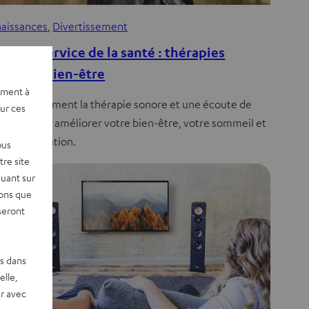
aissances
, 
Divertissement
dio au service de la santé : thérapies
ores et bien-être
ement à
uvrez comment la thérapie sonore et une écoute de
sur ces
ité peuvent améliorer votre bien-être, votre sommeil et
e concentration.
ous
re site
quant sur
vons que
seront
es dans
elle,
r avec