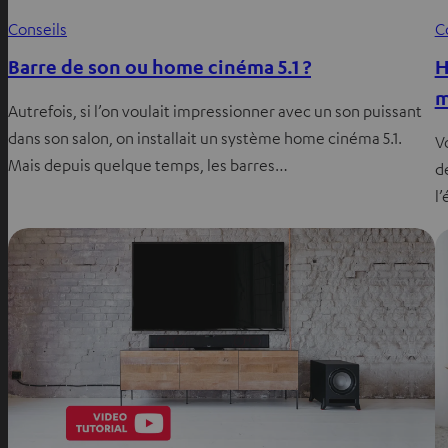
Conseils
C
Barre de son ou home cinéma 5.1 ?
H
m
Autrefois, si l’on voulait impressionner avec un son puissant
dans son salon, on installait un système home cinéma 5.1.
V
Mais depuis quelque temps, les barres…
de
l