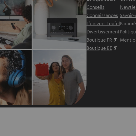
Conseils
Newsle
Connaissances
Savoir-
L’univers Teufel
Paramèt
Divertissement
Politiq
Boutique FR
Mention
Boutique BE