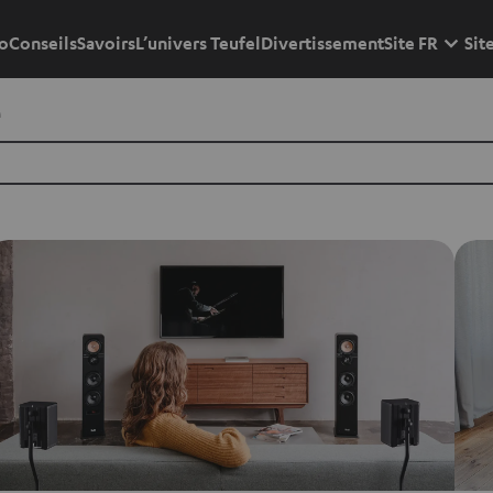
o
Conseils
Savoirs
L’univers Teufel
Divertissement
Site FR
Sit
e