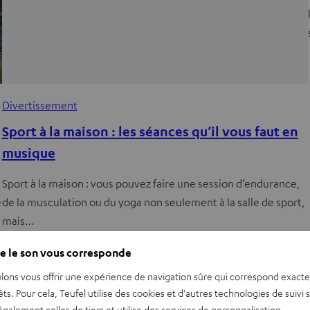
Divertissement
Sport à la maison : les séances qu’il vous faut en
musique
Sport à la maison : vous pouvez faire une session d’endurance,
e
de la musculation ou du yoga non seulement à la salle de sport,
mais…
La musique adéquate pour votre session de
e le son vous corresponde
sport
lons vous offrir une expérience de navigation sûre qui correspond exact
êts. Pour cela, Teufel utilise des cookies et d'autres technologies de suivi 
Musique pour le sport : Imaginez un cours d’aérobic sans pop
galement celles de tiers et utilise des services de personnalisation.