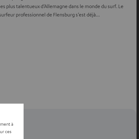
les plus talentueux d’Allemagne dans le monde du surf. Le
surfeur professionnel de Flensburg s’est déjà…
ement à
sur ces