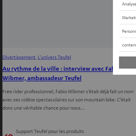
Analys
Market
Personn
conten
Divertissement
, 
L’univers Teufel
Au rythme de la ville : interview avec Fabio
Wibmer, ambassadeur Teufel
Free rider professionnel, Fabio Wibmer s’était déjà fait un nom
avec ses vidéos spectaculaires sur son mountain bike. C’était
donc une véritable chance pour nous…
Support Teufel pour les produits