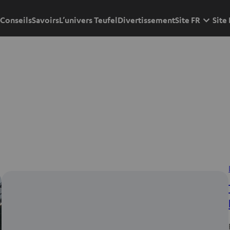
Conseils
Savoirs
L’univers Teufel
Divertissement
Site FR
Site