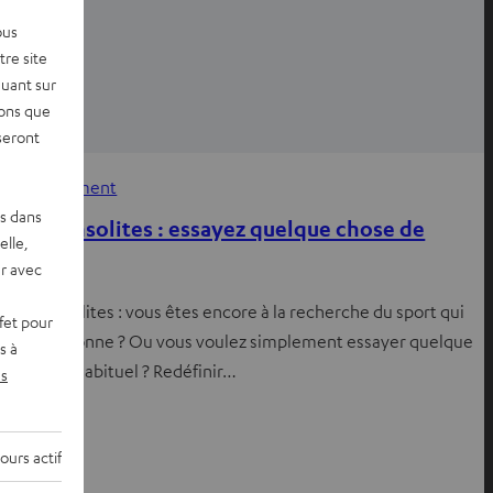
ous
re site
quant sur
vons que
seront
Divertissement
es dans
Sports insolites : essayez quelque chose de
elle,
nouveau
r avec
Sports insolites : vous êtes encore à la recherche du sport qui
fet pour
vous passionne ? Ou vous voulez simplement essayer quelque
s à
chose d’inhabituel ? Redéfinir…
s
ours actif