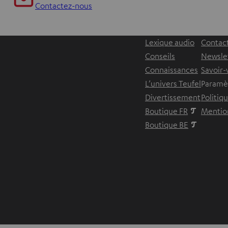
Contactez-nous
Lexique audio
Contac
Conseils
Newsle
Connaissances
Savoir-
L’univers Teufel
Paramèt
Divertissement
Politiq
Boutique FR
Mention
Boutique BE