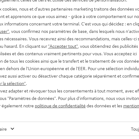
en fond sonore. Cela ne semble pas très amusant, n’est-ce pas ?
x cookies, nous et d'autres partenaires marketing traitons des données v
Ce n’est…
nt et apprenons ce que vous aimez - grâce à votre comportement sur not
x informations concernant votre terminal. C'est vous qui décidez : en cli
user"
, vous confirmez nos paramètres de base, dans lesquels nous n'acti
es nécessaires. Vous recevrez ainsi des recommandations, mais celles-ci 
au hasard. En cliquant sur
"Accepter tout"
, vous obtiendrez des publicités
lisées et des contenus vraiment pertinents pour vous. Vous acceptez ici
tion de tous les cookies ainsi que le transfert et le traitement de vos donné
en dehors de l'Union européenne et de l'EER. Pour une sélection individu
vez aussi activer ou désactiver chaque catégorie séparément et confirme
 la sélection"
.
vez adapter et révoquer tous les consentements à tout moment, avec ef
 sous "Paramètres de données". Pour plus d'informations, nous vous inviton
r également notre
politique de confidentialité
des données et les
mention
aire
Touj