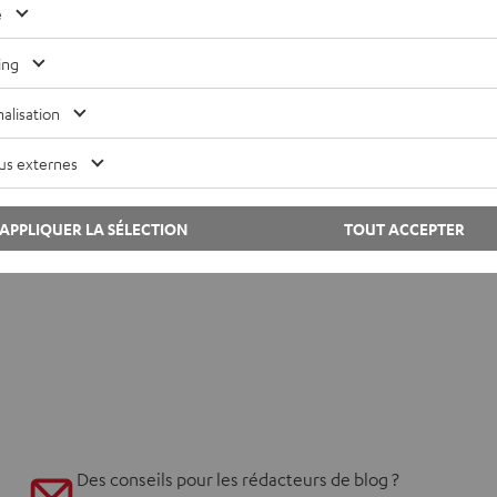
e
ing
alisation
us externes
APPLIQUER LA SÉLECTION
TOUT ACCEPTER
Des conseils pour les rédacteurs de blog ?