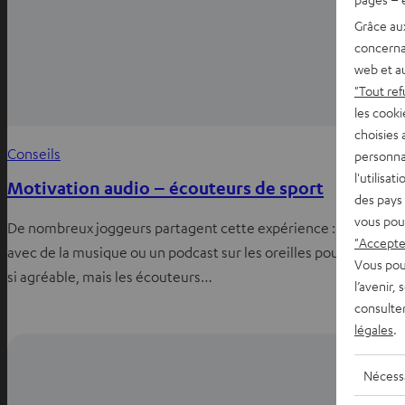
Grâce au
concerna
web et au
"Tout ref
les cooki
choisies 
Conseils
personna
l'utilisa
Motivation audio – écouteurs de sport
des pays 
vous pou
De nombreux joggeurs partagent cette expérience : courir
"Accepter
avec de la musique ou un podcast sur les oreilles pourrait être
Vous pou
si agréable, mais les écouteurs…
l’avenir,
consulte
légales
.
Nécess