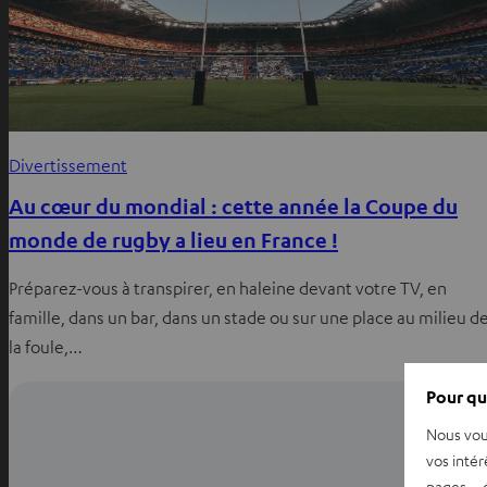
Divertissement
Au cœur du mondial : cette année la Coupe du
monde de rugby a lieu en France !
Préparez-vous à transpirer, en haleine devant votre TV, en
famille, dans un bar, dans un stade ou sur une place au milieu d
la foule,…
Pour qu
Nous vou
vos intér
pages – é