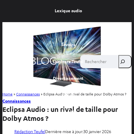
Lexique audio
Conseils
Savoirs
Rechercher
L’univers Teufel
Divertissement
Home
»
Connaissances
»
Eclipsa Audio : un rival de taille pour Dolby Atmos ?
Site FR
Connaissances
Eclipsa Audio : un rival de taille pour
Site BE
Dolby Atmos ?
Rédaction Teufel
Dernière mise à jour:
30 janvier 2026