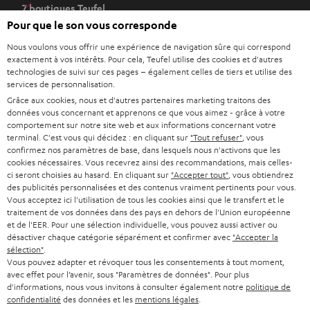
7 boutiques Teufel
r
Pour que le son vous corresponde
d
Lexique audio
a
Nous voulons vous offrir une expérience de navigation sûre qui correspond
Conseils
exactement à vos intérêts. Pour cela, Teufel utilise des cookies et d'autres
n
Connaissances
technologies de suivi sur ces pages – également celles de tiers et utilise des
s
services de personnalisation.
L’univers Teufel
u
Grâce aux cookies, nous et d'autres partenaires marketing traitons des
Divertissement
n
données vous concernant et apprenons ce que vous aimez - grâce à votre
Boutique FR
comportement sur notre site web et aux informations concernant votre
n
Boutique BE
terminal. C'est vous qui décidez : en cliquant sur
"Tout refuser"
, vous
o
confirmez nos paramètres de base, dans lesquels nous n'activons que les
Contact
u
cookies nécessaires. Vous recevrez ainsi des recommandations, mais celles-
Newsletter
ci seront choisies au hasard. En cliquant sur
"Accepter tout"
, vous obtiendrez
v
Savoir-vivre
des publicités personnalisées et des contenus vraiment pertinents pour vous.
e
Vous acceptez ici l'utilisation de tous les cookies ainsi que le transfert et le
Paramètres de confidentialité
l
traitement de vos données dans des pays en dehors de l'Union européenne
Politique de confidentialité
et de l'EER. Pour une sélection individuelle, vous pouvez aussi activer ou
o
Mentions légales
désactiver chaque catégorie séparément et confirmer avec
"Accepter la
n
sélection"
.
Deutsch
g
Vous pouvez adapter et révoquer tous les consentements à tout moment,
English
avec effet pour l’avenir, sous "Paramètres de données". Pour plus
l
d'informations, nous vous invitons à consulter également notre
politique de
Français
e
confidentialité
des données et les
mentions légales
.
Nederlands