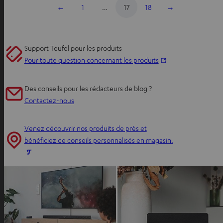
←
1
…
17
18
→
Support Teufel pour les produits
O
Pour toute question concernant les produits
u
v
Des conseils pour les rédacteurs de blog ?
r
Contactez-nous
i
r
Venez découvrir nos produits de près et
d
bénéficiez de conseils personnalisés en magasin.
a
O
n
u
s
v
u
r
n
i
n
r
o