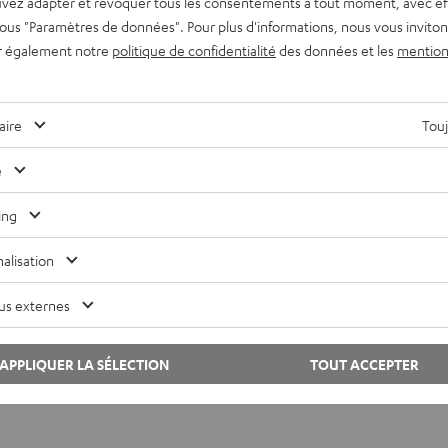
vez adapter et révoquer tous les consentements à tout moment, avec ef
stré en
audio binaural
, vous avez sûrement ressenti cette impres
 sous "Paramètres de données". Pour plus d'informations, nous vous inviton
r également notre
politique de confidentialité
des données et les
mention
pose sur une technique d’enregistrement qui imite la façon dont 
mure se glisser derrière votre épaule, ou un instrument s’éloig
aire
Touj
e
oueurs d’identifier précisément l’origine des sons (bruits de pas
ing
alisation
ng commencent à proposer des pistes audio binaurales pour une 
us externes
nologie restituent l’ambiance comme si vous étiez dans la salle, a
APPLIQUER LA SÉLECTION
TOUT ACCEPTER
ractives, l’audio 3D devient un indispensable pour nous immerg