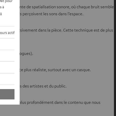
fet pour
sion bluffante de spatialisation sonore, où chaque bruit semble
s à
s
nos oreilles perçoivent les sons dans l’espace.
ner progressivement dans la pièce. Cette technique est de plus
ours actif
, tirs, dialogues).
expérience plus réaliste, surtout avec un casque.
u plus près des artistes et du public.
er toujours plus profondément dans le contenu que nous