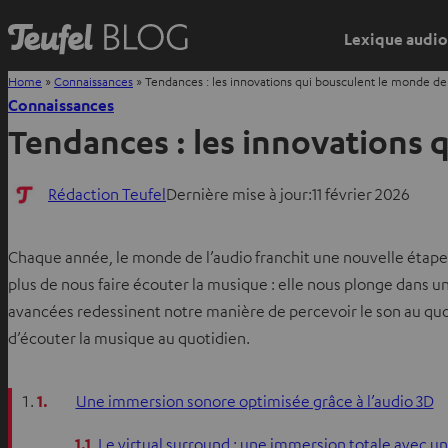
Lexique audio
Home
»
Connaissances
»
Tendances : les innovations qui bousculent le monde de 
Connaissances
Tendances : les innovations 
Rédaction Teufel
Dernière mise à jour:
11 février 2026
Chaque année, le monde de l’audio franchit une nouvelle étape, e
plus de nous faire écouter la musique : elle nous plonge dans un
avancées redessinent notre manière de percevoir le son au quo
d’écouter la musique au quotidien.
1.
Une immersion sonore optimisée grâce à l’audio 3D
1.1
Le virtual surround : une immersion totale avec 