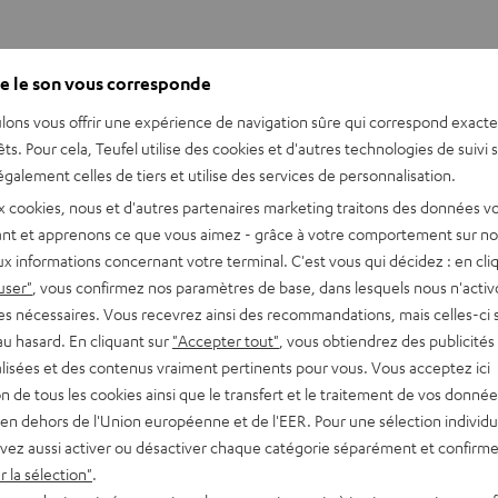
e le son vous corresponde
eptionnel
lons vous offrir une expérience de navigation sûre qui correspond exact
êts. Pour cela, Teufel utilise des cookies et d'autres technologies de suivi 
galement celles de tiers et utilise des services de personnalisation.
 un système home-cinéma complet avec plusieurs enceintes réparti
x cookies, nous et d'autres partenaires marketing traitons des données v
r ou un simple casque. Grâce à des algorithmes avancés, la sour
nt et apprenons ce que vous aimez - grâce à votre comportement sur not
x informations concernant votre terminal. C'est vous qui décidez : en cli
user"
, vous confirmez nos paramètres de base, dans lesquels nous n'acti
es nécessaires. Vous recevrez ainsi des recommandations, mais celles-ci 
combrante et coûteuse
: une barre de son ou un casque haut de ga
au hasard. En cliquant sur
"Accepter tout"
, vous obtiendrez des publicités
tègrent désormais cette technologie pour offrir une expérience 
lisées et des contenus vraiment pertinents pour vous. Vous acceptez ici
tion de tous les cookies ainsi que le transfert et le traitement de vos donné
en dehors de l'Union européenne et de l'EER. Pour une sélection individu
t devient une expérience sensorielle
vez aussi activer ou désactiver chaque catégorie séparément et confirme
 la sélection"
.