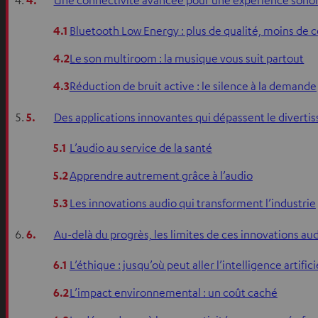
4.
Une connectivité avancée pour une expérience sonor
4.1
Bluetooth Low Energy : plus de qualité, moins d
4.2
Le son multiroom : la musique vous suit partout
4.3
Réduction de bruit active : le silence à la demande
5.
Des applications innovantes qui dépassent le divert
5.1
L’audio au service de la santé
5.2
Apprendre autrement grâce à l’audio
5.3
Les innovations audio qui transforment l’industrie
6.
Au-delà du progrès, les limites de ces innovations au
6.1
L’éthique : jusqu’où peut aller l’intelligence artifici
6.2
L’impact environnemental : un coût caché