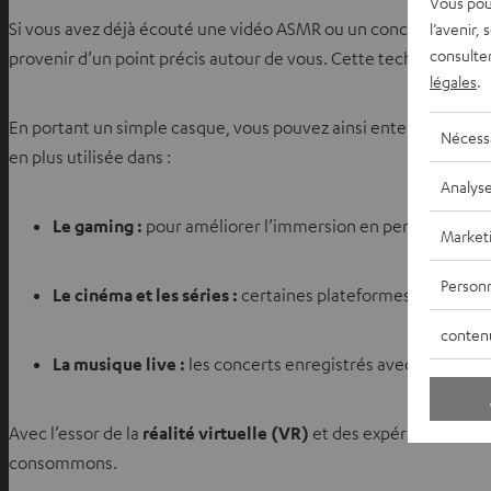
Vous pou
Si vous avez déjà écouté une vidéo ASMR ou un concert enregi
l’avenir,
consulte
provenir d’un point précis autour de vous. Cette technologie re
légales
.
En portant un simple casque, vous pouvez ainsi entendre un mur
Nécess
en plus utilisée dans :
Analys
Le gaming :
pour améliorer l’immersion en permettant aux j
Market
Personn
Le cinéma et les séries :
certaines plateformes de streami
conten
La musique live :
les concerts enregistrés avec cette tech
Avec l’essor de la
réalité virtuelle (VR)
et des expériences inte
consommons.