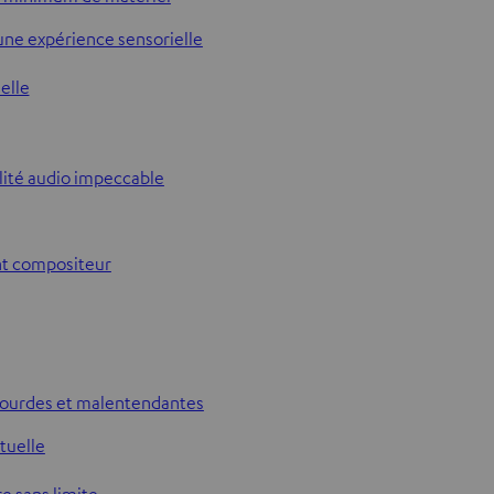
 une expérience sensorielle
ielle
alité audio impeccable
ent compositeur
sourdes et malentendantes
rtuelle