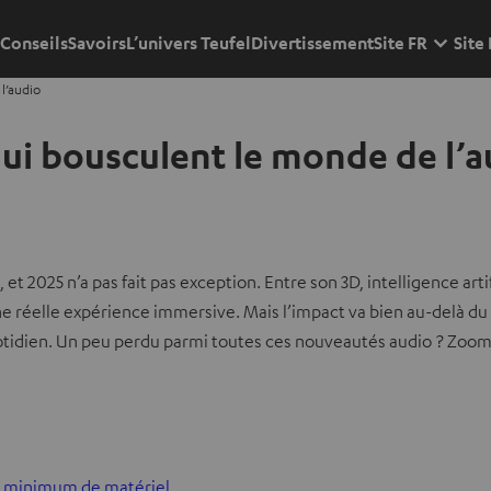
Conseils
Savoirs
L’univers Teufel
Divertissement
Site FR
Site
l’audio
qui bousculent le monde de l’a
t 2025 n’a pas fait pas exception. Entre son 3D, intelligence art
e réelle expérience immersive. Mais l’impact va bien au-delà du s
tidien. Un peu perdu parmi toutes ces nouveautés audio ? Zoom 
un minimum de matériel